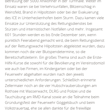
Betreuung der 5000 Anwohner in der Turnhalle. Weiter im
Einsatz waren sie bei Verkehrsunfällen, Blitzeinschlag in
Weinsfeld, Brand in Hilpoltstein oder bei der Evakuierung
des ICE in Unterheckenhofen beim Sturm. Dazu kamen viele
Einsätze zur Unterstützung des Rettungsdienstes bei
Stürzen und internistischen Notfällen und mehr. Insgesamt
601 Stunden werden es bis Ende Dezember sein, wenn
pünktlich Feierabend gemacht wird, die beim Rettungsdienst
auf der Rettungswache Hilpoltstein abgeleistet wurden, dazu
kommen noch die vier Blutspendetermine, so die
Bereitschaftsleiterin. Ein großes Thema sind auch die Erste-
Hilfe-Kurse die sowohl für die Bevölkerung im Vereinsdomizil
wie auch bei Firmen, im Kindergarten oder bei der
Feuerwehr abgehalten wurden nach den jeweils
unterschiedlichen Anforderungen. Schließlich erinnerte
Zellermaier noch an die vier Hubschrauberübungen am
Rothsee mit Wasserwacht, DLRG und Polizei und die
Tauchübung am RMD-Kanal sowie an die Teilnahme beim
Gründungsfest der Feuerwehr Göggelsbuch und beim
Volkstrauertag, ehe sie allen dankte für die freiwillige