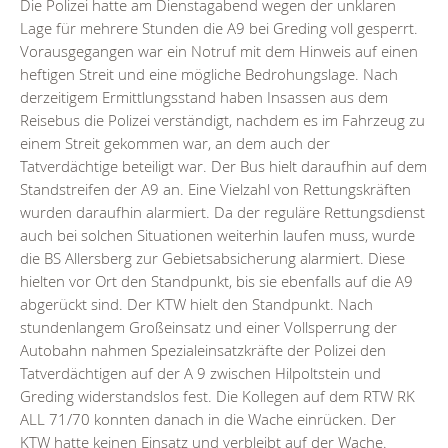
Die Polizei hatte am Dienstagabend wegen der unklaren
Lage für mehrere Stunden die A9 bei Greding voll gesperrt.
Vorausgegangen war ein Notruf mit dem Hinweis auf einen
heftigen Streit und eine mögliche Bedrohungslage. Nach
derzeitigem Ermittlungsstand haben Insassen aus dem
Reisebus die Polizei verständigt, nachdem es im Fahrzeug zu
einem Streit gekommen war, an dem auch der
Tatverdächtige beteiligt war. Der Bus hielt daraufhin auf dem
Standstreifen der A9 an. Eine Vielzahl von Rettungskräften
wurden daraufhin alarmiert. Da der reguläre Rettungsdienst
auch bei solchen Situationen weiterhin laufen muss, wurde
die BS Allersberg zur Gebietsabsicherung alarmiert. Diese
hielten vor Ort den Standpunkt, bis sie ebenfalls auf die A9
abgerückt sind. Der KTW hielt den Standpunkt. Nach
stundenlangem Großeinsatz und einer Vollsperrung der
Autobahn nahmen Spezialeinsatzkräfte der Polizei den
Tatverdächtigen auf der A 9 zwischen Hilpoltstein und
Greding widerstandslos fest. Die Kollegen auf dem RTW RK
ALL 71/70 konnten danach in die Wache einrücken. Der
KTW hatte keinen Einsatz und verbleibt auf der Wache.