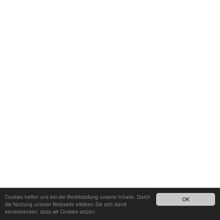
Cookies helfen uns bei der Bereitstellung unserer Inhalte. Durch
OK
die Nutzung unserer Webseite erklären Sie sich damit
einverstanden, dass wir Cookies setzen.