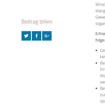
Wind 
Mang
Geweb
Beitrag teilen
sogar
Erfr
folg
Ge
be
Be
Fi
Wa
we
Be
zu
sp