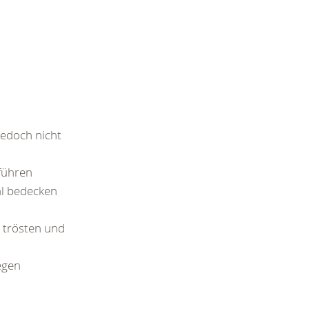
edoch nicht
führen
al bedecken
, trösten und
egen