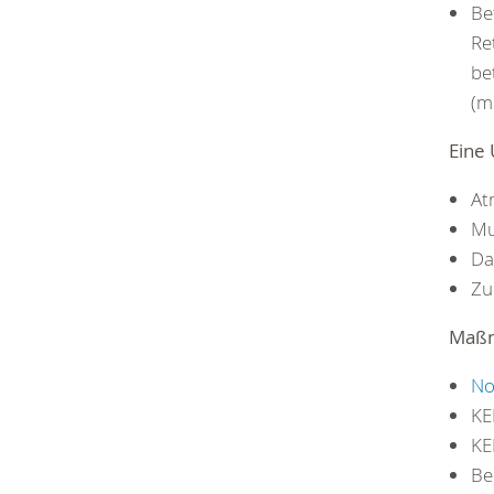
Be
Re
be
(m
Eine
At
Mu
Da
Zu
Maß
No
KE
KE
Be