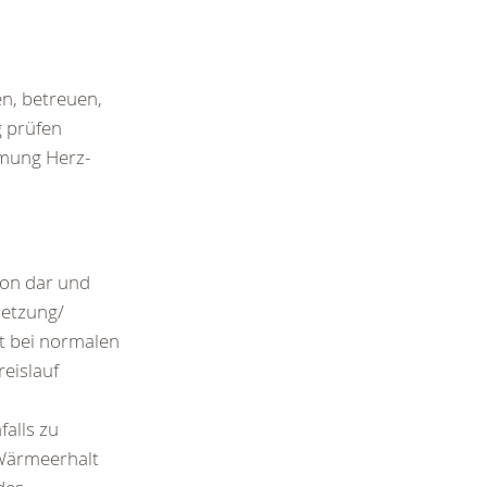
en, betreuen,
 prüfen
tmung Herz-
ion dar und
letzung/
st bei normalen
eislauf
alls zu
 Wärmeerhalt