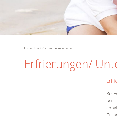
Erste Hilfe
Kleiner Lebensretter
Erfrierungen/ Un
Erfr
Bei E
örtli
anhal
Zusa