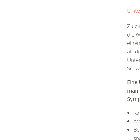
Unte
Zu e
die 
einen
als d
Unter
Schwe
Eine
man i
Symp
Kä
At
Be
sp