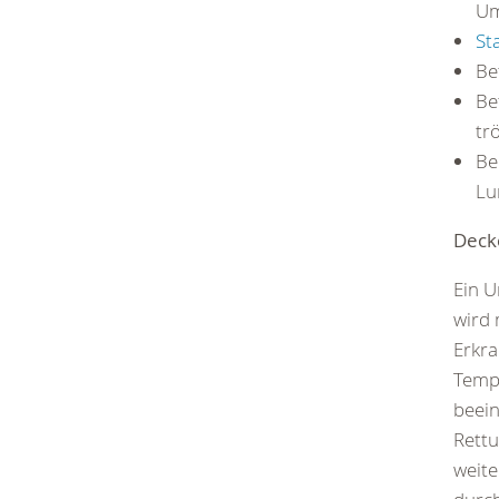
Um
St
Be
Be
tr
Be
Lu
Deck
Ein U
wird 
Erkra
Tempe
beein
Rettu
weite