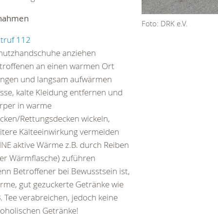
nahmen
Foto: DRK e.V.
truf 112
hutzhandschuhe anziehen
troffenen an einen warmen Ort
ingen und langsam aufwärmen
sse, kalte Kleidung entfernen und
rper in warme
cken/Rettungsdecken wickeln,
itere Kälteeinwirkung vermeiden
INE aktive Wärme z.B. durch Reiben
er Wärmflasche) zuführen
nn Betroffener bei Bewusstsein ist,
rme, gut gezuckerte Getränke wie
B. Tee verabreichen, jedoch keine
koholischen Getränke!