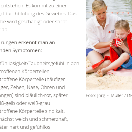
entstehen. Es kommt zu einer
eldurchblutung des Gewebes. Das
e wird geschädigt oder stirbt
 ab.
ierungen erkennt man an
enden Symptomen:
fühllosigkeit/Taubheitsgefühl in den
troffenen Körperteilen
troffene Körperteile (häufiger
nger, Zehen, Nase, Ohren und
ngen) sind bläulich-rot, später
Foto: Jörg F. Müller / D
iß-gelb oder weiß-grau
troffene Körperteile sind kalt,
nächst weich und schmerzhaft,
äter hart und gefühllos