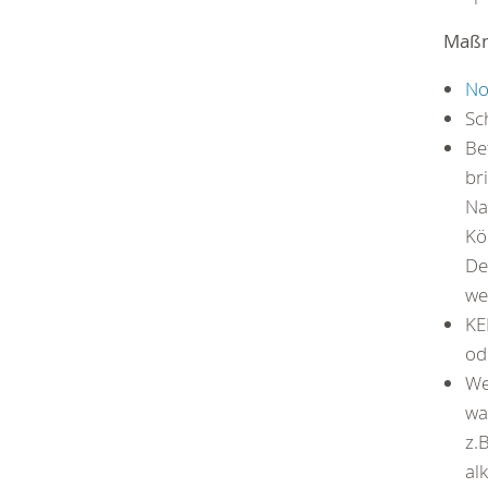
Maß
No
Sc
Be
br
Na
Kö
De
we
KE
od
We
wa
z.
al