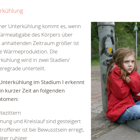
rkühlung
iner Unterkühlung kommt es, wenn
Wärmeabgabe des Körpers über
 anhaltenden Zeitraum größer ist
ie Wärmeproduktion. Die
kühlung wird in zwei Stadien/
regrade unterteilt.
Unterkühlung im Stadium I erkennt
n kurzer Zeit an folgenden
tomen:
ltezittern
mung und Kreislauf sind gesteigert
troffener ist bei Bewusstsein erregt,
äter ruhiger