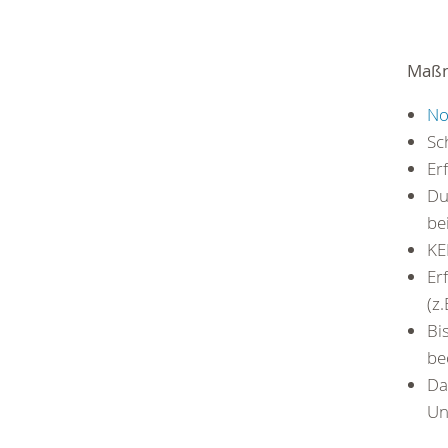
Maß
No
Sc
Er
Du
be
KE
Er
(z
Bi
be
Da
Un