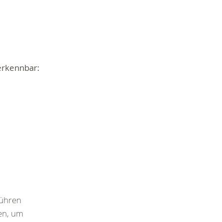
erkennbar:
führen
fen, um