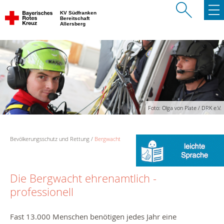
KV Südfranken
Bereitschaft
Allersberg
Foto: Olga von Plate / DRK e.V.
Bevölkerungsschutz und Rettung
Bergwacht
Die Bergwacht ehrenamtlich -
professionell
Fast 13.000 Menschen benötigen jedes Jahr eine